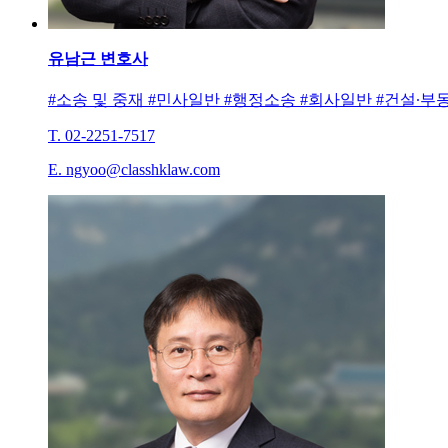
유남근
변호사
#소송 및 중재 #민사일반 #행정소송 #회사일반 #건설∙부동산 소
T. 02-2251-7517
E. ngyoo@classhklaw.com