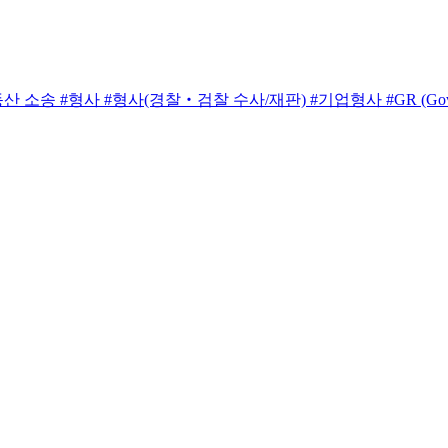
송 #형사 #형사(경찰‧검찰 수사/재판) #기업형사 #GR (Governme