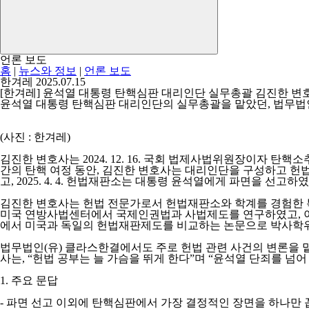
언론 보도
홈
|
뉴스와 정보
|
언론 보도
한겨레
2025.07.15
[한겨레] 윤석열 대통령 탄핵심판 대리인단 실무총괄 김진한 변
윤석열 대통령 탄핵심판 대리인단의 실무총괄을 맡았던, 법무법인(유
(사진 : 한겨레)
김진한 변호사는 2024. 12. 16. 국회 법제사법위원장이자
간의 탄핵 여정 동안, 김진한 변호사는 대리인단을 구성하고 헌
고, 2025. 4. 4. 헌법재판소는 대통령 윤석열에게 파면을 선고하
김진한 변호사는 헌법 전문가로서 헌법재판소와 학계를 경험한 특
미국 연방사법센터에서 국제인권법과 사법제도를 연구하였고, 이후
에서 미국과 독일의 헌법재판제도를 비교하는 논문으로 박사학위
법무법인(유) 클라스한결에서도 주로 헌법 관련 사건의 변론을 맡고 
사는, “헌법 공부는 늘 가슴을 뛰게 한다”며 “윤석열 단죄를 
1. 주요 문답
- 파면 선고 이외에 탄핵심판에서 가장 결정적인 장면을 하나만 