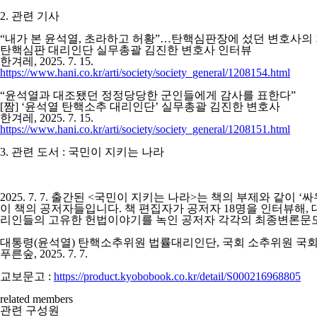
2. 관련 기사
“내가 본 윤석열, 초라하고 허황”…탄핵심판장에 섰던 변호사의
탄핵심판 대리인단 실무총괄 김진한 변호사 인터뷰
한겨레, 2025. 7. 15.
https://www.hani.co.kr/arti/society/society_general/1208154.html
“윤석열과 대조됐던 정정당당한 군인들에게 감사를 표한다”
[짬] ‘윤석열 탄핵소추 대리인단’ 실무총괄 김진한 변호사
한겨레, 2025. 7. 15.
https://www.hani.co.kr/arti/society/society_general/1208151.html
3. 관련 도서 : 국민이 지키는 나라
2025. 7. 7. 출간된 <국민이 지키는 나라>는 책의 부제와 
이 책의 공저자들입니다. 책 편집자가 공저자 18명을 인터뷰해,
리인들의 고유한 헌법이야기를 녹인 공저자 각각의 최종변론문
대통령(윤석열) 탄핵소추위원 법률대리인단, 국회 소추위원 국
푸른숲, 2025. 7. 7.
교보문고 :
https://product.kyobobook.co.kr/detail/S000216968805
related members
관련 구성원