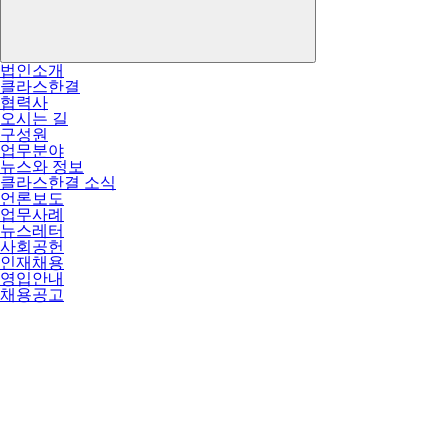
법인소개
클라스한결
협력사
오시는 길
구성원
업무분야
뉴스와 정보
클라스한결 소식
언론보도
업무사례
뉴스레터
사회공헌
인재채용
영입안내
채용공고
특허법인