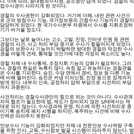
다. 이에 따라, 중대범죄수사청, 공소청만 남게 되었다. 검찰의 직
접수사권이 사라지게 된 것이다.
경찰의 수사권한이 강화되었다. 거기에 더해, 내란 관련 사건으
로 군의 방첩수사 기능, 국가정보원의 간첩수사 기능까지 경찰이
담당하게 되었다. 현 국가수사본부 차원에서 수사를 지휘조정하
기가 버거울 정도다.
그보다는 날로 늘어나는 고소, 고발, 진정, 인터넷 민원 등 관련
경찰의 사건, 사고 처리 부담 증가로 수사가 힘들어지게 되었다.
검찰의 보완수사 기능까지 박탈하면 방대한 경찰의 막강한 수사
권을 어떻게 견제, 통제할 것인가에 대한 걱정의 목소리도 높다.
경찰 자체 내 수사통제, 조정지휘 기능의 강화가 필요하다. 그러
나, 경찰의 현실은 녹록치 않다. 속칭 젊고 유능하다는 경찰관들
은 수사를 기피한다. 승진, 수당 면에서 경비, 정보 등 다른 기능
에 비해 떨어진다. 승진은 커녕 이의신청, 진정 등으로 징계까지
받게 된다. 내부의 신속, 공정처리 압박 부담으로 사건처리 부담
까지 과중된다.
사건처리는 경찰수사관만의 힘으로 되는 것이 아니다. 수사관계
자의 협조가 필요한데 법, 제도가 정비되지 않은 상태에서는 제
대로 되지 않는다. 수사경과제 운영, 킥스에 의한 사건처리로 종
이기록 송치제 폐지 시행을 하지만, 폭주하는 사건에 비해 수사
인력은 따라주지 못한다.
안보수사 기능이 강화되었지만 자체 내 전문안보 수사역량 구축
을 위한 인사, 교육, 수사첩보 발굴 시스템이 따라주지 않는다. 범