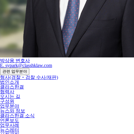
박상융
변호사
E. sypark@classhklaw.com
관련 업무분야
형사(경찰‧검찰 수사/재판)
법인소개
클라스한결
협력사
오시는 길
구성원
업무분야
뉴스와 정보
클라스한결 소식
언론보도
업무사례
뉴스레터