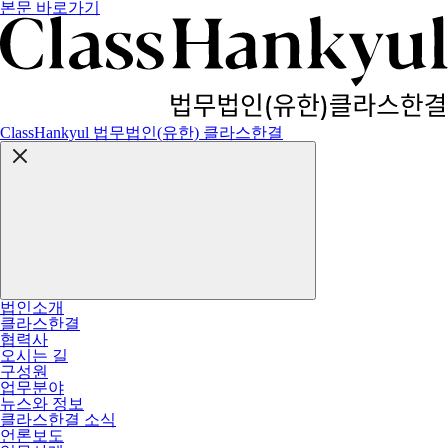
본문 바로가기
ClassHankyul 법무법인(유한) 클라스한결
법인소개
클라스한결
협력사
오시는 길
구성원
업무분야
뉴스와 정보
클라스한결 소식
언론보도