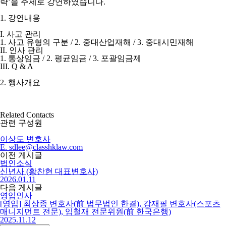
략’을 주제로 강연하였습니다.
1. 강연내용
I. 사고 관리
1. 사고 유형의 구분 / 2. 중대산업재해 / 3. 중대시민재해
II. 인사 관리
1. 통상임금 / 2. 평균임금 / 3. 포괄임금제
III. Q & A
2. 행사개요
Related Contacts
관련 구성원
이상도
변호사
E. sdlee@classhklaw.com
이전 게시글
법인소식
신년사 (황찬현 대표변호사)
2026.01.11
다음 게시글
영입인사
[영입] 최상종 변호사(前 법무법인 한결), 강재필 변호사(스포츠
매니지먼트 전문), 임철재 전문위원(前 한국은행)
2025.11.12