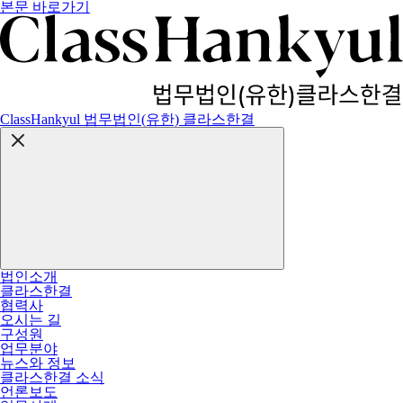
본문 바로가기
ClassHankyul 법무법인(유한) 클라스한결
법인소개
클라스한결
협력사
오시는 길
구성원
업무분야
뉴스와 정보
클라스한결 소식
언론보도