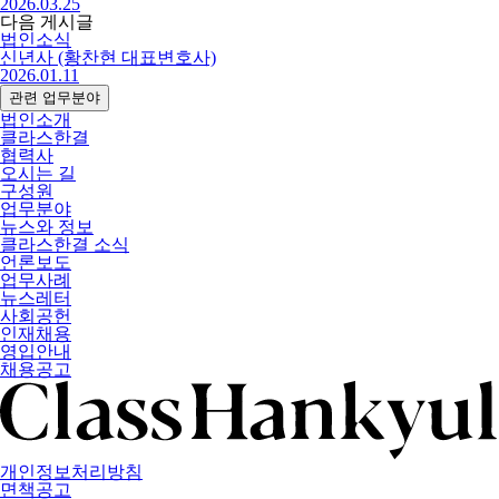
2026.03.25
다음 게시글
법인소식
신년사 (황찬현 대표변호사)
2026.01.11
관련 업무분야
법인소개
클라스한결
협력사
오시는 길
구성원
업무분야
뉴스와 정보
클라스한결 소식
언론보도
업무사례
뉴스레터
사회공헌
인재채용
영입안내
채용공고
개인정보처리방침
면책공고