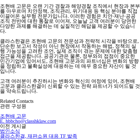
조현배 고문은 오랜 기간 경찰과 해양경찰 조직에서 현장과 본부
를 아우르며 치안정책, 조직관리, 위기대응 등 핵심 분야를 직접
이끌어온 실무형 전문가입니다. 이러한 경험은 치안·재난·공공
조직 전반에 대한 통찰로 이어져, 오늘날 고객 여러분이 당면한
다양한 과제를 해결하는 데 실질적인 해답을 제공할 수 있습니
다.
클라스한결은 조현배 고문의 전문성과 전략적 시각을 바탕으로,
단순한 보고서 작성이 아닌 현장에서 작동하는 해법, 정책의 실
행 가능성을 고려한 조언, 실제 조직이 겪는 문제에 대한 맞춤형
접근을 제공합니다. 공공기관은 물론, 정부와의 접점이 중요한
민간기업에 있어서도, 조현배 고문과의 파트너십은 변화의 방향
을 정립하고 불확실성에 대응하는 데 매우 중요한 자산이 될 것
입니다.
고객 여러분이 추진하시는 변화와 혁신의 여정에 있어, 조현배
고문과 클라스한결이 신뢰할 수 있는 전략 파트너가 되어드릴 것
을 약속드립니다.
Related Contacts
관련 구성원
조현배
고문
E. hbbcho@classhklaw.com
이전 게시글
법인소식
클라스한결, 재판소원 대응 TF 발족