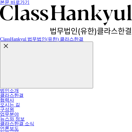
본문 바로가기
ClassHankyul 법무법인(유한) 클라스한결
법인소개
클라스한결
협력사
오시는 길
구성원
업무분야
뉴스와 정보
클라스한결 소식
언론보도