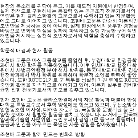
현장의 목소리를 귀담아 듣고, 이를 제도적 차원에서 반영하며,
실제 정책으로 구현해내는 통찰력 있는 공공조직 전문가로서의
역량은 현재 클라스한결의 고문으로서 수행하고 있는 자문활동
에도 그대로 이어지고 있습니다. 조현배 고문은 단순히 이론적인
조언만을 제공하는 것이 아니라, 실제 현장에서의 풍부한 경험을
바탕으로 변화의 핵심을 정확히 파악하고 실행 가능한 구체적인
해법을 제시하는 실천적 조언자로서의 역할을 충실히 수행하고
있습니다.
학문적 배경과 현재 활동
조현배 고문은 마산고등학교를 졸업한 후, 부경대학교 환경공학
과에서 학사 학위를 취득하였습니다. 이후 연세대학교 행정대학
원에서 사법공안행정 분야 석사 학위를, 동국대학교 대학원 경찰
행정학과에서 박사 학위를 취득하며 학문적 소양을 탄탄히 쌓았
습니다. 또한 ROTC 21기로 군 복무를 성실히 마친 후에도 ROTC
중앙회 활동을 지속적으로 이어가고 있어, 이론과 실무를 겸비한
균형 잡힌 전문가로서의 면모를 갖추고 있습니다.
현재 조현배 고문은 클라스한결에서의 자문 활동과 더불어 한성
대학교 특임교수로서 후학 양성에도 힘쓰고 있으며, 무선소방산
업협동조합 이사장, 디캐릭 자문위원, 극동방송 운영위원 등 다
양한 분야에서 활발한 활동을 펼치고 있습니다. 과거에는 한국해
양과학기술원 자문위원, 크린토피아 경영고문 등으로 활동하며
공공과 민간을 아우르는 폭넓은 자문 경험을 쌓아왔습니다.
조현배 고문과 함께 만드는 변화의 방향