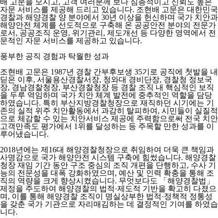
배 고문을 모시고, 고객 여러분께 보다 심층적이고 신뢰도 높은
자문 서비스를 제공해 드리고 있습니다. 조현배 고문은 대한민국
경찰과 해양경찰 양 분야에서 30년 이상을 헌신하며 국가 치안과
해양안전 체계를 선도적으로 구축해 온 공공안전 분야의 전문가
로서, 공공조직 운영, 위기관리, 제도개선 등 다양한 영역에서 전
문적인 자문 서비스를 제공하고 있습니다.
풍부한 공직 경험과 탁월한 성과
조현배 고문은 1987년 경찰 간부후보생 35기로 공직에 첫발을 내
딛은 이후, 서울용산경찰서장, 청와대 경비단장, 경찰청 정보국
장, 경남경찰청장, 부산경찰청장 등 경찰 조직 내 핵심적인 보직
을 두루 역임하며 국가 치안 체계 발전에 중추적인 역할을 담당
하였습니다. 특히 부산지방경찰청장으로 재직하던 시기에는 기
존의 실적 위주 치안활동에서 과감히 탈피하여, 시민들이 실질적
으로 체감할 수 있는 치안서비스 제공에 주력함으로써 전국 치안
고객만족도 평가에서 1위를 달성하는 등 주목할 만한 성과를 이
루어냈습니다.
2018년에는 제16대 해양경찰청장으로 취임하여 더욱 큰 책임과
사명감으로 국가 해양안전 시스템 구축에 힘썼습니다. 해양경찰
청장 재임 기간 동안 구조 중심의 조직 개편을 단행하고, 수사 기
능의 전문성을 대폭 강화하였으며, 예산 및 인력 확충을 통해 조
직의 역량을 크게 향상시켰습니다. 무엇보다도 「해양경찰법」
제정을 주도하여 해양경찰의 법적·제도적 기반을 확고히 다졌으
며, 이를 통해 해양경찰 조직이 명실상부한 법적·정책적 정통성
을 갖춘 국가 기관으로 자리매김하는 데 결정적인 기여를 하였습
니다.