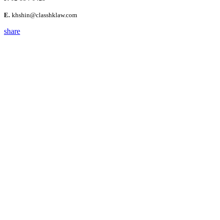
E.
khshin@classhklaw.com
share