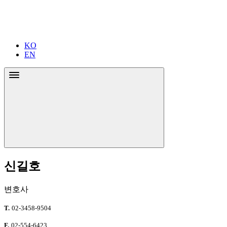
KO
EN
신길호
변호사
T.
02-3458-9504
F.
02-554-6423