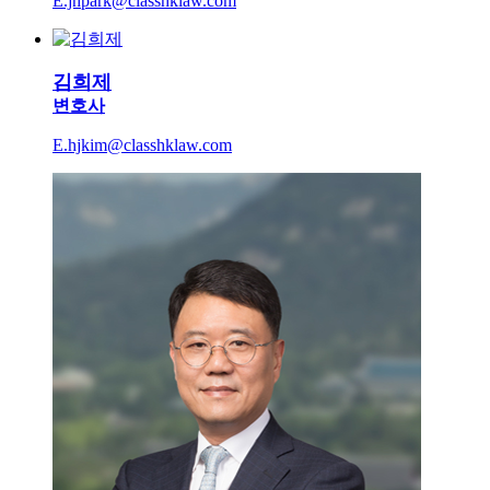
E.jhpark@classhklaw.com
김희제
변호사
E.hjkim@classhklaw.com