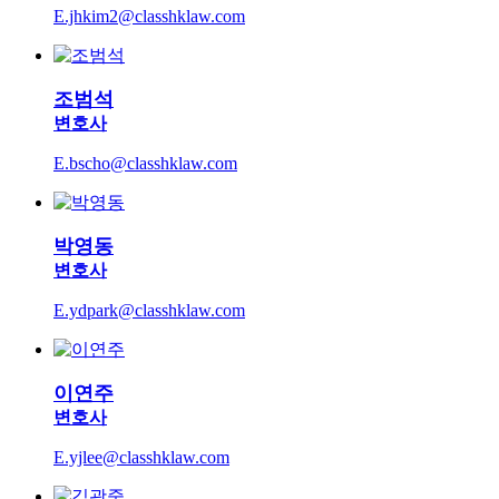
E.jhkim2@classhklaw.com
조범석
변호사
E.bscho@classhklaw.com
박영동
변호사
E.ydpark@classhklaw.com
이연주
변호사
E.yjlee@classhklaw.com