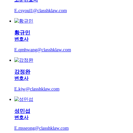
E.csyoul1@classhklaw.com
황규민
변호사
E.qmhwang@classhklaw.com
강정완
변호사
E.kjw@classhklaw.com
성민섭
변호사
E.msseong@classhklaw.com