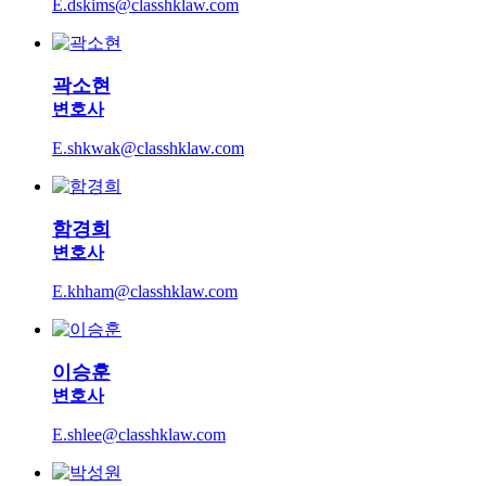
E.dskims@classhklaw.com
곽소현
변호사
E.shkwak@classhklaw.com
함경희
변호사
E.khham@classhklaw.com
이승훈
변호사
E.shlee@classhklaw.com