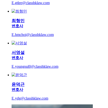
E.gtlee@classhklaw.com
최형민
변호사
E.hmchoi@classhklaw.com
서영설
변호사
E.youngsul0@classhklaw.com
윤덕근
변호사
E.ydg@classhklaw.com