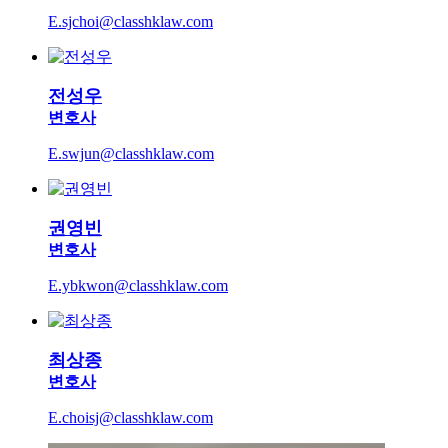
E.sjchoi@classhklaw.com
전성우
변호사
E.swjun@classhklaw.com
권영빈
변호사
E.ybkwon@classhklaw.com
최상종
변호사
E.choisj@classhklaw.com